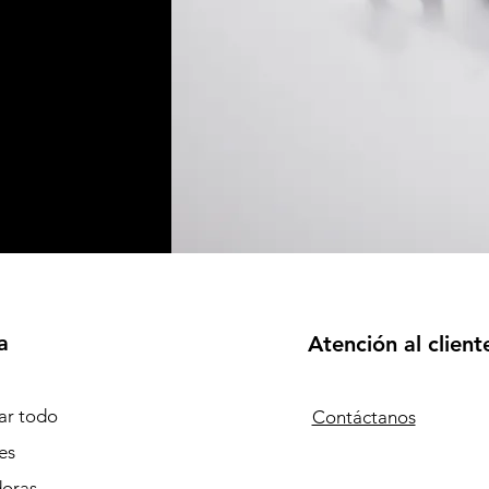
a
Atención al client
r todo
Contáctanos
es
doras