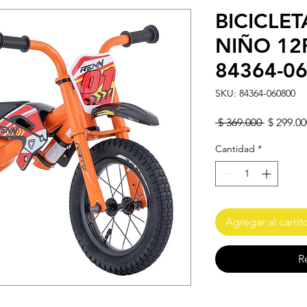
BICICLET
NIÑO 12
84364-0
SKU: 84364-060800
Precio
 $ 369.000 
$ 299.00
Cantidad
*
Agregar al carrit
R