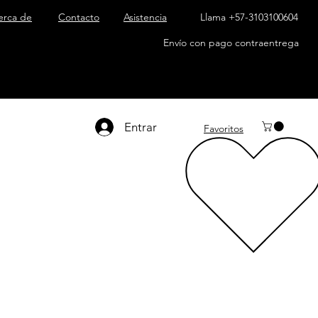
erca de
Contacto
Asistencia
Llama +57-3103100604
Envío con pago contraentrega
Entrar
Favoritos