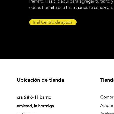
Párrafo. Haz clic aquí para agregar tu texto y
editar. Permite que tus usuarios te conozcan.
Ir al Centro de ayuda
Ubicación de tienda
Tiend
Compra
cra 6 # 6-11 barrio
Asador
amistad, la hormiga
Aspira