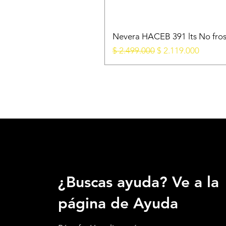
Nevera HACEB 391 lts No fros
Precio
Precio de oferta
$ 2.499.000
$ 2.119.000
¿Buscas ayuda? Ve a la
página de Ayuda