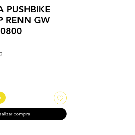
A PUSHBIKE
P RENN GW
60800
Precio de oferta
0
o
ealizar compra