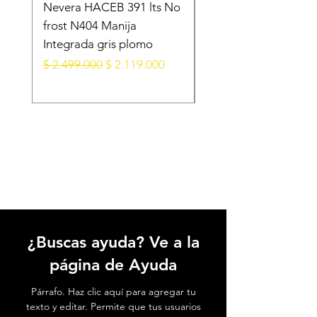
Nevera HACEB 391 lts No
Minibar KALLEY Fros
frost N404 Manija
Puerta 124 Litros K-
Integrada gris plomo
MB124N Gris Oscur
Precio
Precio de oferta
Precio
$ 2.499.000
$ 2.119.000
$ 1.099.000
¿Buscas ayuda? Ve a la
página de Ayuda
Párrafo. Haz clic aquí para agregar tu
texto y editar. Permite que tus usuarios