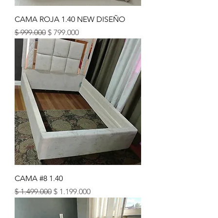
CAMA ROJA 1.40 NEW DISEÑO
Precio
Precio de oferta
$ 999.000
$ 799.000
CAMA #8 1.40
Precio
Precio de oferta
$ 1.499.000
$ 1.199.000