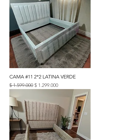
CAMA #11 2*2 LATINA VERDE
Precio
Precio de oferta
$ 1.599.000
$ 1.299.000