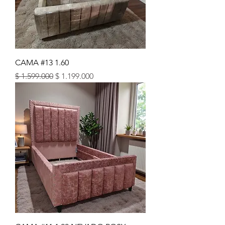
CAMA #13 1.60
Precio
Precio de oferta
$ 1.599.000
$ 1.199.000