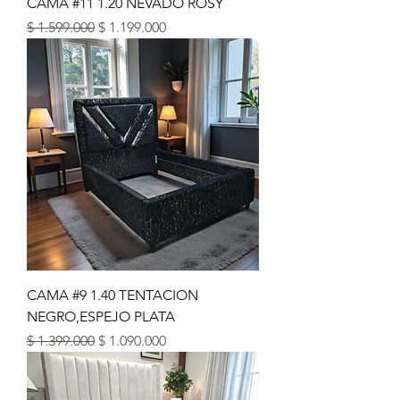
CAMA #11 1.20 NEVADO ROSY
Precio
Precio de oferta
$ 1.599.000
$ 1.199.000
CAMA #9 1.40 TENTACION
NEGRO,ESPEJO PLATA
Precio
Precio de oferta
$ 1.399.000
$ 1.090.000