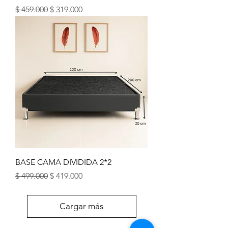
Precio
Precio de oferta
$ 459.000
$ 319.000
BASE CAMA DIVIDIDA 2*2
Precio
Precio de oferta
$ 499.000
$ 419.000
Cargar más