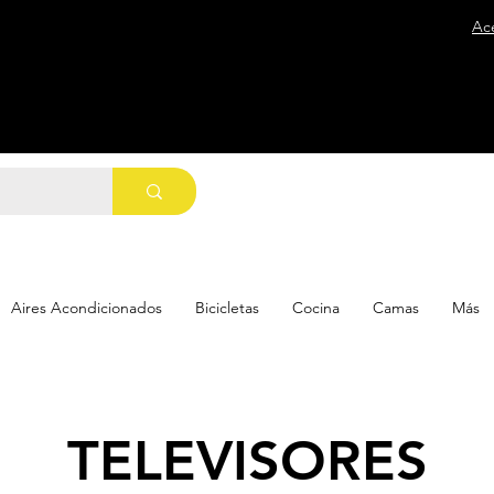
Ac
Aires Acondicionados
Bicicletas
Cocina
Camas
Más
TELEVISORES