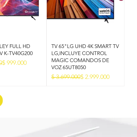
LLEY FULL HD
TV 65"LG UHD 4K SMART TV
 K-TV40G200
LG,INCLUYE CONTROL
MAGIC COMANDOS DE
oferta
0
$ 999.000
VOZ 65UT8050
Precio
Precio de oferta
$ 3.699.000
$ 2.999.000