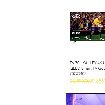
TV 70" KALLEY 4K
QLED Smart TV Go
70GQ405
Precio
Precio de oferta
$ 2.899.000
$ 2.56