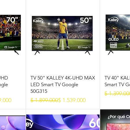
 UHD
TV 50" KALLEY 4K-UHD MAX
TV 40" KA
ogle
LED Smart TV Google
Smart TV 
50G315
Precio
Precio de 
$ 1.399.00
Precio
Precio de oferta
9.000
$ 1.899.000
$ 1.539.000