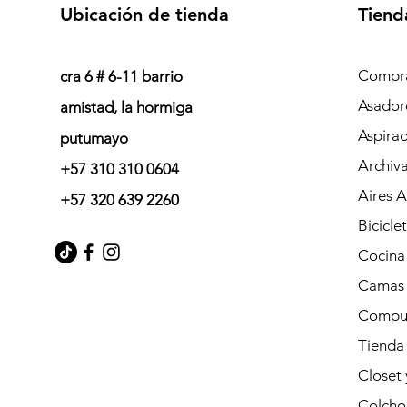
Ubicación de tienda
Tiend
Compra
cra 6 # 6-11 barrio
Asador
amistad, la hormiga
Aspira
putumayo
Archiv
+57 310 310 0604
Aires 
+57 320 639 2260
Bicicle
Cocina
Camas
Compu
Tienda
Closet
Colcho