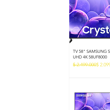
TV 58" SAMSUNG 
UHD 4K 58UF8000
Precio
Precio de oferta
$ 2.499.000
$ 2.09