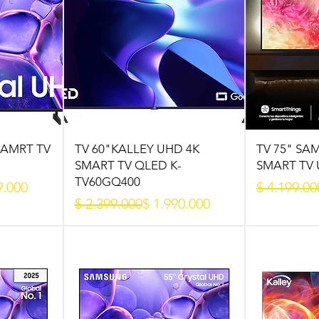
SAMRT TV
TV 60"KALLEY UHD 4K
TV 75" SA
SMART TV QLED K-
SMART TV
TV60GQ400
Precio
Precio de 
9.000
$ 4.199.00
Precio
Precio de oferta
$ 2.399.000
$ 1.990.000