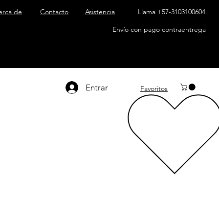
erca de
Contacto
Asistencia
Llama +57-3103100604
Envío con pago contraentrega
Entrar
Favoritos