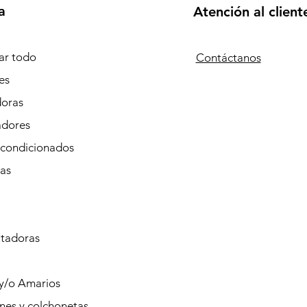
a
Atención al client
r todo
Contáctanos
es
doras
adores
Acondicionados
tas
tadoras
 y/o Amarios
nes y colchonetas