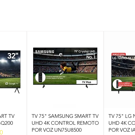
ART TV
TV 75" SAMSUNG SMART TV
TV 75" LG
GQ200
UHD 4K CONTROL REMOTO
UHD 4K C
POR VOZ UN75U8500
POR VOZ I
00