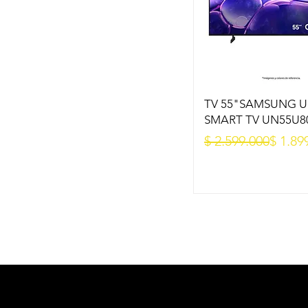
TV 55"SAMSUNG U
SMART TV UN55U8
Precio
Precio de oferta
$ 2.599.000
$ 1.89