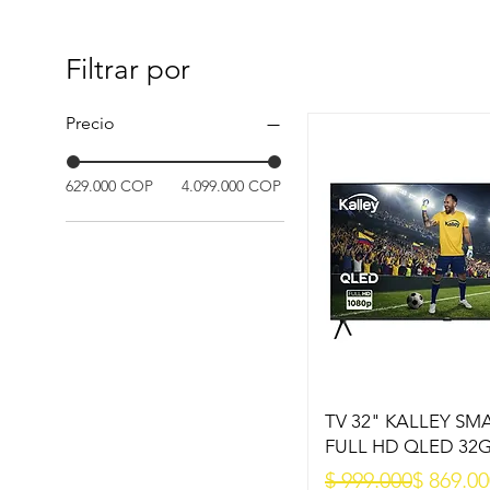
Filtrar por
Precio
629.000 COP
4.099.000 COP
TV 32" KALLEY SM
FULL HD QLED 32
Precio
Precio de oferta
$ 999.000
$ 869.0