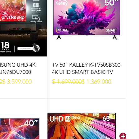
MSUNG UHD 4K
TV 50" KALLEY K-TV50SB300
 UN75DU7000
4K UHD SMART BASIC TV
oferta
Precio
Precio de oferta
0
$ 3.599.000
$ 1.699.000
$ 1.369.000