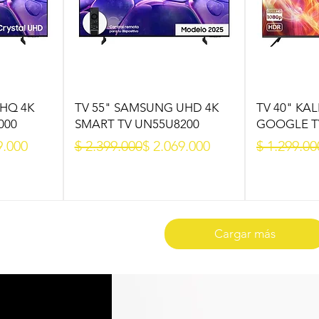
HQ 4K
TV 55" SAMSUNG UHD 4K
TV 40" KA
000
SMART TV UN55U8200
GOOGLE TV
Precio
Precio de oferta
Precio
Precio de 
9.000
$ 2.399.000
$ 2.069.000
$ 1.299.00
Cargar más