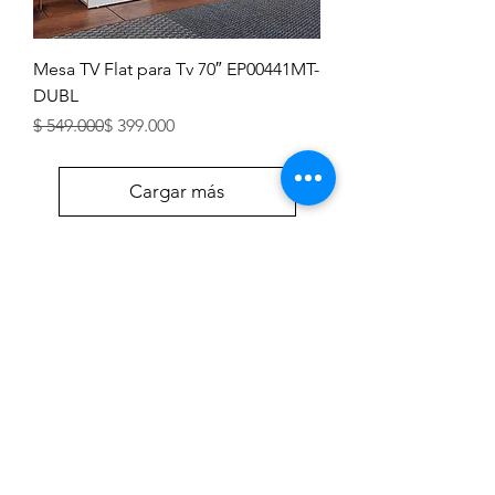
Mesa TV Flat para Tv 70″ EP00441MT-
DUBL
Precio
Precio de oferta
$ 549.000
$ 399.000
Cargar más
¿Buscas ayuda? Ve a la
página de Ayuda
Párrafo. Haz clic aquí para agregar tu
texto y editar. Permite que tus usuarios
te conozcan.