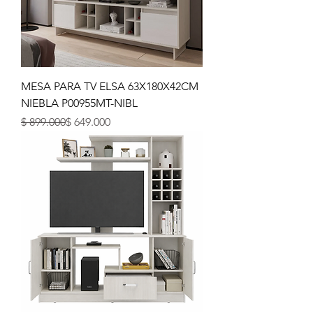
MESA PARA TV ELSA 63X180X42CM
NIEBLA P00955MT-NIBL
Precio
Precio de oferta
$ 899.000
$ 649.000