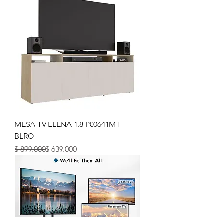
MESA TV ELENA 1.8 P00641MT-
BLRO
Precio
Precio de oferta
$ 899.000
$ 639.000