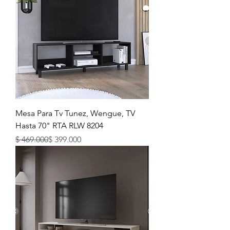
Mesa Para Tv Tunez, Wengue, TV
Hasta 70" RTA RLW 8204
Precio
Precio de oferta
$ 469.000
$ 399.000