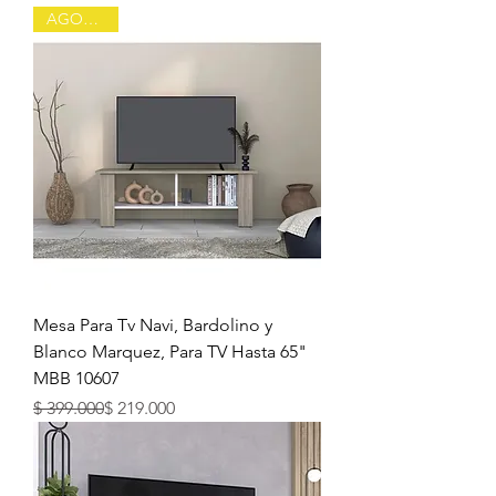
AGOTADO
Mesa Para Tv Navi, Bardolino y
Blanco Marquez, Para TV Hasta 65"
MBB 10607
Precio
Precio de oferta
$ 399.000
$ 219.000