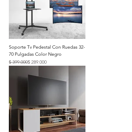
Soporte Tv Pedestal Con Ruedas 32-
70 Pulgadas Color Negro
Precio
Precio de oferta
$ 399.000
$ 289.000