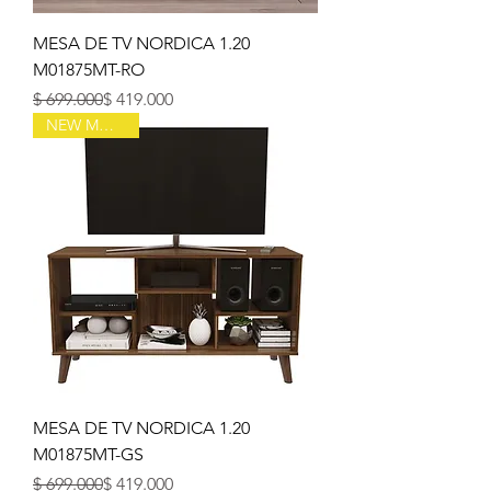
MESA DE TV NORDICA 1.20
M01875MT-RO
Precio
Precio de oferta
$ 699.000
$ 419.000
NEW MODELO
MESA DE TV NORDICA 1.20
M01875MT-GS
Precio
Precio de oferta
$ 699.000
$ 419.000