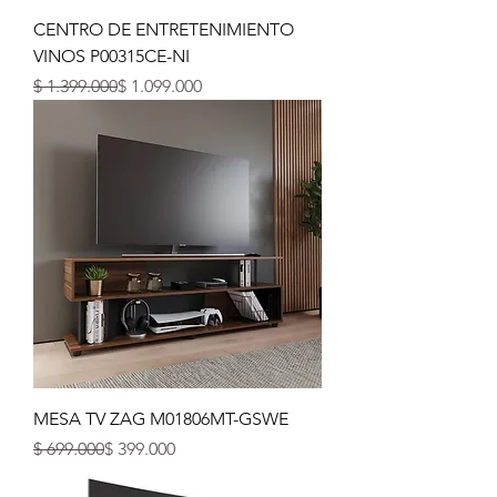
CENTRO DE ENTRETENIMIENTO
VINOS P00315CE-NI
Precio
Precio de oferta
$ 1.399.000
$ 1.099.000
MESA TV ZAG M01806MT-GSWE
Precio
Precio de oferta
$ 699.000
$ 399.000