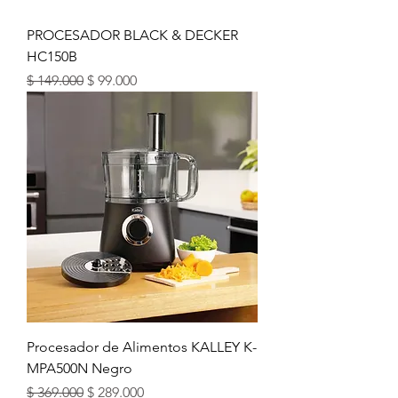
PROCESADOR BLACK & DECKER
HC150B
Precio
Precio de oferta
$ 149.000
$ 99.000
Procesador de Alimentos KALLEY K-
MPA500N Negro
Precio
Precio de oferta
$ 369.000
$ 289.000