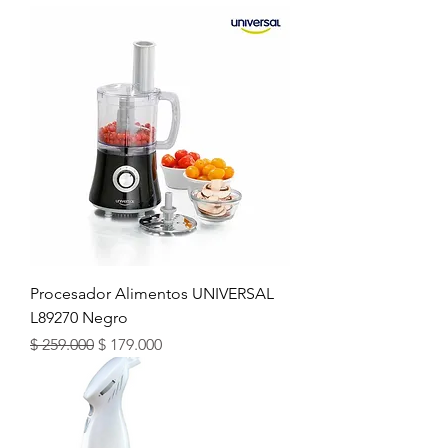
Procesador Alimentos UNIVERSAL
L89270 Negro
Precio
Precio de oferta
$ 259.000
$ 179.000