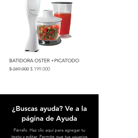
BATIDORA OSTER +PICATODO
Precio
Precio de oferta
$ 269.000
$ 199.000
¿Buscas ayuda? Ve a la
página de Ayuda
Párrafo. Haz clic aquí para agregar tu
texto y editar. Permite que tus usuarios