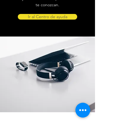
te conozcan.
Ir al Centro de ayuda
Ubicación de tienda