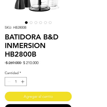
SKU: HB2800B
BATIDORA B&D
INMERSION
HB2800B
Precio
Precio de oferta
 $ 269.000 
$ 210.000
Cantidad
*
Agregar al carrito