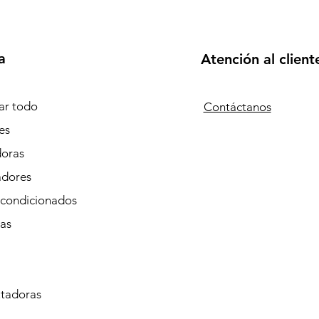
a
Atención al client
r todo
Contáctanos
es
doras
adores
Acondicionados
tas
tadoras