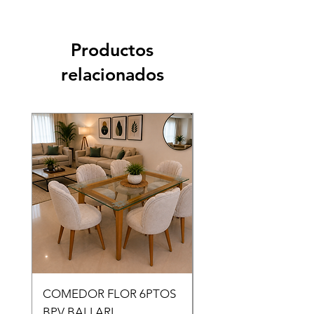
Productos
relacionados
COMEDOR FLOR 6PTOS
COMEDOR PLAYA
BPV BALI ARL
6PTOS BV B7 ARL