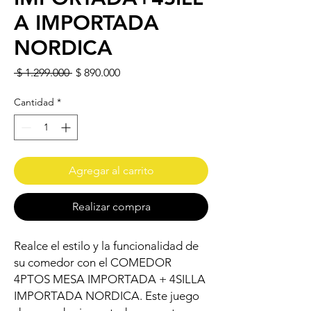
A IMPORTADA
NORDICA
Precio
Precio de oferta
 $ 1.299.000 
$ 890.000
Cantidad
*
Agregar al carrito
Realizar compra
Realce el estilo y la funcionalidad de
su comedor con el COMEDOR
4PTOS MESA IMPORTADA + 4SILLA
IMPORTADA NORDICA. Este juego