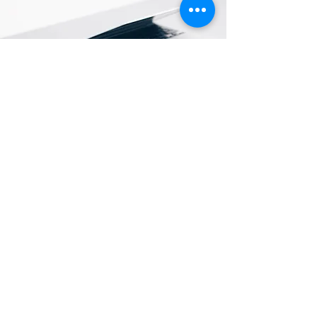
Ubicación de tienda
cra 6 # 6-11 barrio amistad, la hormiga
putumayo
+57 310 310 0604
+57 320 639 2260