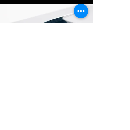
Ubicación de tienda
cra 6 # 6-11 barrio amistad, la hormiga
putumayo
+57 310 310 0604
+57 320 639 2260