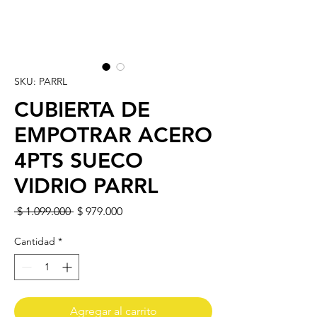
SKU: PARRL
CUBIERTA DE
EMPOTRAR ACERO
4PTS SUECO
VIDRIO PARRL
Precio
Precio de oferta
 $ 1.099.000 
$ 979.000
Cantidad
*
Agregar al carrito