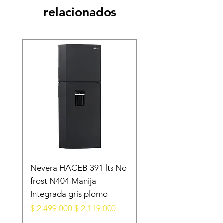
relacionados
Nevera HACEB 391 lts No
Minibar KALLEY Fros
frost N404 Manija
Puerta 124 Litros K-
Integrada gris plomo
MB124N Gris Oscur
Precio
Precio de oferta
Precio
$ 2.499.000
$ 2.119.000
$ 1.099.000