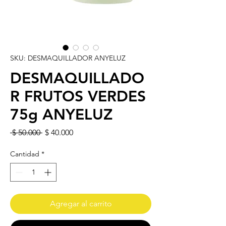
SKU: DESMAQUILLADOR ANYELUZ
DESMAQUILLADO
R FRUTOS VERDES
75g ANYELUZ
Precio
Precio de oferta
 $ 50.000 
$ 40.000
Cantidad
*
Agregar al carrito