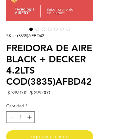
SKU: (3835)AFBD42
FREIDORA DE AIRE
BLACK + DECKER
4.2LTS
COD(3835)AFBD42
Precio
Precio de oferta
 $ 399.000 
$ 299.000
Cantidad
*
Agregar al carrito