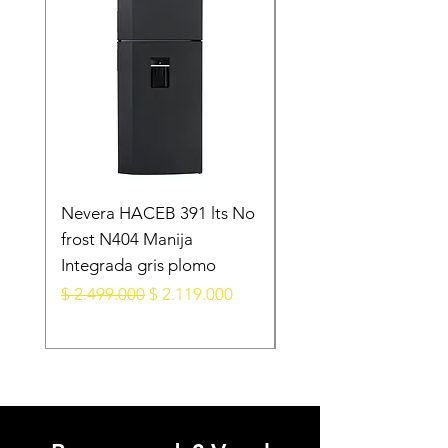
Nevera HACEB 391 lts No
Minibar KALLEY Fros
frost N404 Manija
Puerta 124 Litros K-
Integrada gris plomo
MB124N Gris Oscur
Precio
Precio de oferta
Precio
$ 2.499.000
$ 2.119.000
$ 1.099.000