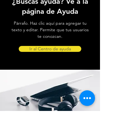
¿Buscas ayuda? Ve a la
página de Ayuda
Párrafo. Haz clic aquí para agregar tu
texto y editar. Permite que tus usuarios
te conozcan.
Ir al Centro de ayuda