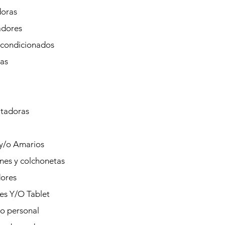
doras
adores
Acondicionados
tas
tadoras
 y/o Amarios
nes y colchonetas
ores
es Y/O Tablet
o personal