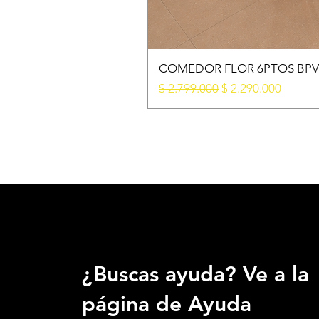
COMEDOR FLOR 6PTOS BPV 
Precio
Precio de oferta
$ 2.799.000
$ 2.290.000
¿Buscas ayuda? Ve a la
página de Ayuda