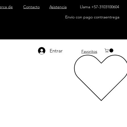
erca de
Contacto
Asistencia
Llama +57-3103100604
Envío con pago contraentrega
Entrar
Favoritos