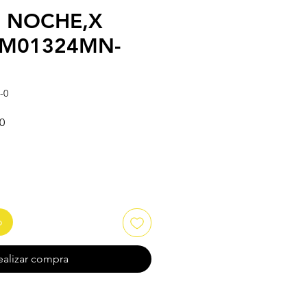
 NOCHE,X
 M01324MN-
-0
Precio de oferta
0
o
ealizar compra