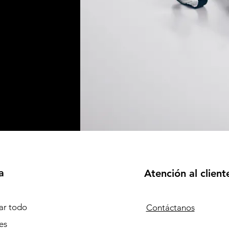
a
Atención al client
r todo
Contáctanos
es