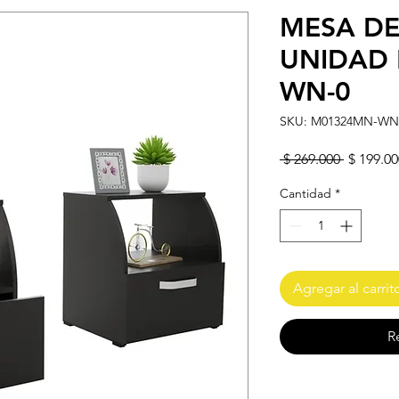
MESA DE
UNIDAD
WN-0
SKU: M01324MN-WN
Precio
 $ 269.000 
$ 199.00
Cantidad
*
Agregar al carrit
R