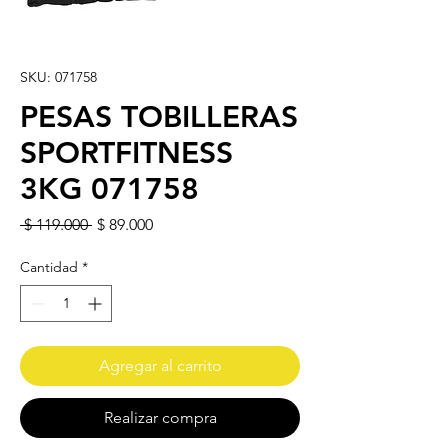
SKU: 071758
PESAS TOBILLERAS
SPORTFITNESS
3KG 071758
Precio
Precio de oferta
 $ 119.000 
$ 89.000
Cantidad
*
Agregar al carrito
Realizar compra