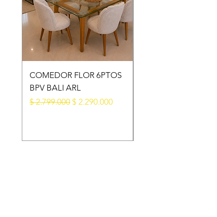
COMEDOR FLOR 6PTOS
COMEDOR PLAYA
BPV BALI ARL
6PTOS BV B7 ARL
Precio
Precio de oferta
Precio
$ 2.799.000
$ 2.290.000
$ 2.599.000