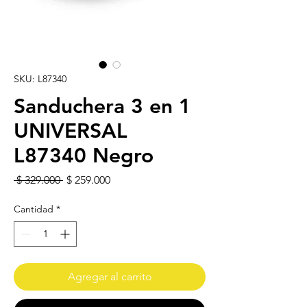
SKU: L87340
Sanduchera 3 en 1
UNIVERSAL
L87340 Negro
Precio
Precio de oferta
 $ 329.000 
$ 259.000
Cantidad
*
Agregar al carrito