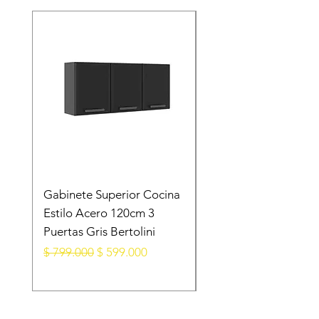
Gabinete Superior Cocina
Gabinete Superior E
Estilo Acero 120cm 3
Acero Blanco
Puertas Gris Bertolini
105X28X52.5 Cm 3
Puertas
Precio
Precio de oferta
$ 799.000
$ 599.000
Precio
$ 599.000