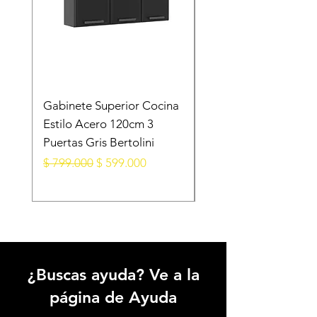
Gabinete Superior Cocina
Gabinete Superior E
Estilo Acero 120cm 3
Acero Blanco
Puertas Gris Bertolini
105X28X52.5 Cm 3
Puertas
Precio
Precio de oferta
$ 799.000
$ 599.000
Precio
$ 599.000
¿Buscas ayuda? Ve a la
página de Ayuda