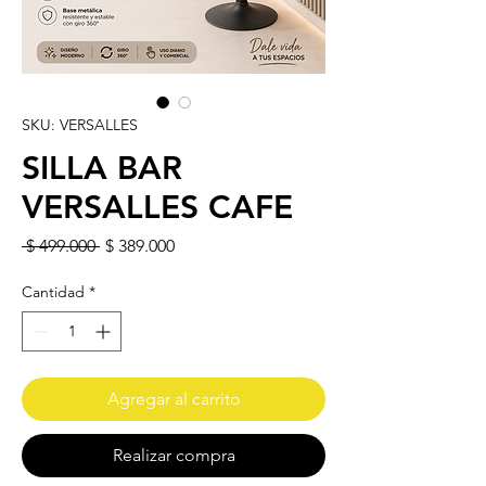
SKU: VERSALLES
SILLA BAR
VERSALLES CAFE
Precio
Precio de oferta
 $ 499.000 
$ 389.000
Cantidad
*
Agregar al carrito
Realizar compra