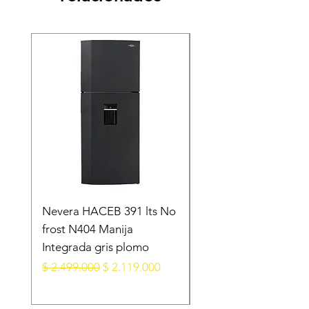
Nevera HACEB 391 lts No
Minibar KALLEY Fros
frost N404 Manija
Puerta 124 Litros K-
Integrada gris plomo
MB124N Gris Oscur
Precio
Precio de oferta
Precio
$ 2.499.000
$ 2.119.000
$ 1.099.000