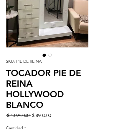
SKU: PIE DE REINA
TOCADOR PIE DE
REINA
HOLLYWOOD
BLANCO
Precio
Precio de oferta
 $ 1.099.000 
$ 890.000
Cantidad
*