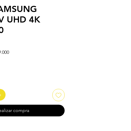
SAMSUNG
V UHD 4K
0
Precio de oferta
9.000
o
ealizar compra