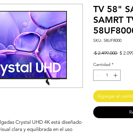
TV 58" 
SAMRT T
58UF800
SKU: 58UF8000
Precio
 $ 2.499.000 
$ 2.09
Cantidad
*
Agregar al carrit
R
ulgadas Crystal UHD 4K está diseñado
isual clara y equilibrada en el uso