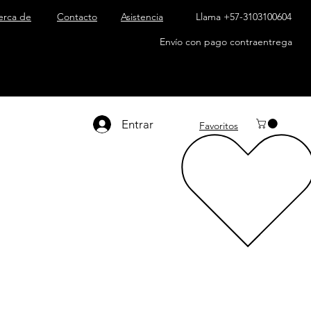
erca de
Contacto
Asistencia
Llama +57-3103100604
Envío con pago contraentrega
Entrar
Favoritos