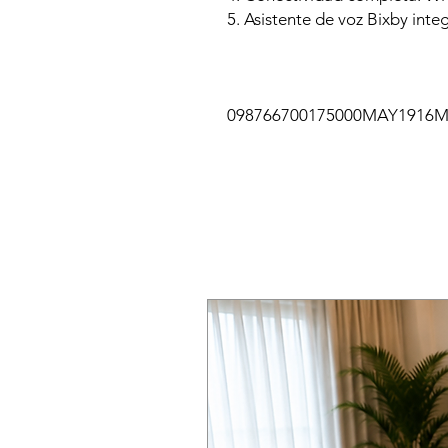
5. Asistente de voz Bixby inte
098766700175000MAY1916M