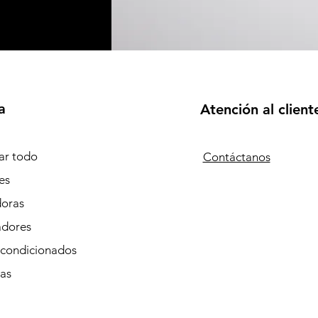
a
Atención al client
r todo
Contáctanos
es
doras
adores
Acondicionados
tas