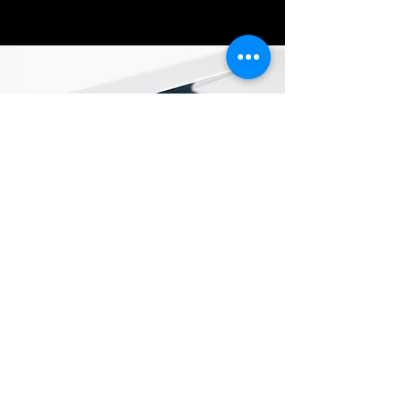
Ubicación de tienda
cra 6 # 6-11 barrio amistad, la hormiga
putumayo
+57 310 310 0604