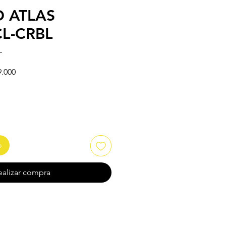
 ATLAS
L-CRBL
L
Precio de oferta
9.000
o
ealizar compra