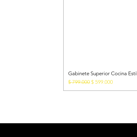
Gabinete Superior Cocina Esti
Precio
Precio de oferta
$ 799.000
$ 599.000