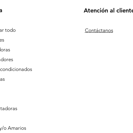
a
Atención al client
r todo
Contáctanos
es
doras
adores
Acondicionados
tas
tadoras
 y/o Amarios