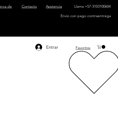
erca de
Contacto
Asistencia
Llama +57-3103100604
Envío con pago contraentrega
Entrar
Favoritos