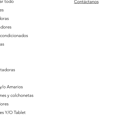
r todo
Contáctanos
es
doras
adores
Acondicionados
tas
tadoras
 y/o Amarios
nes y colchonetas
ores
es Y/O Tablet