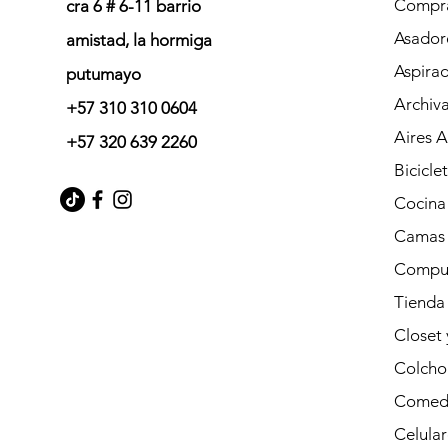
Compra
cra 6 # 6-11 barrio
Asador
amistad, la hormiga
Aspira
putumayo
Archiv
+57 310 310 0604
Aires 
+57 320 639 2260
Bicicle
Cocina
Camas
Compu
Tienda
Closet
Colcho
Comed
Celular