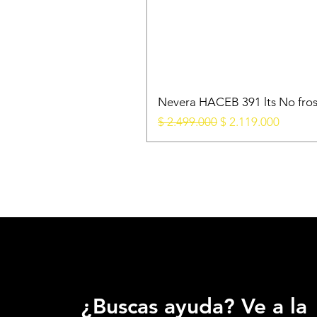
Nevera HACEB 391 lts No fros
Precio
Precio de oferta
$ 2.499.000
$ 2.119.000
¿Buscas ayuda? Ve a la