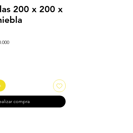
las 200 x 200 x
niebla
Precio de oferta
0.000
o
ealizar compra