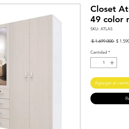
Closet At
49 color 
SKU: ATLAS
Precio
 $ 1.699.000 
$ 1.59
Cantidad
*
Agregar al carrit
R