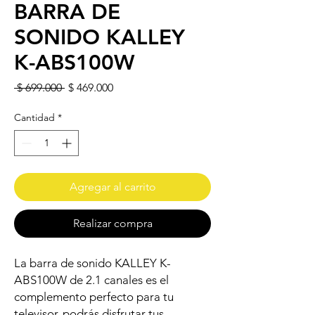
BARRA DE
SONIDO KALLEY
K-ABS100W
Precio
Precio de oferta
 $ 699.000 
$ 469.000
Cantidad
*
Agregar al carrito
Realizar compra
La barra de sonido KALLEY K-
ABS100W de 2.1 canales es el
complemento perfecto para tu
televisor, podrás disfrutar tus