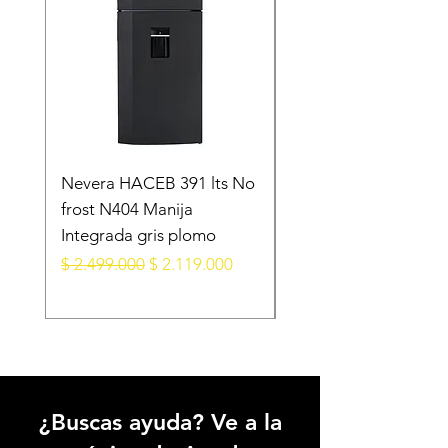
Nevera HACEB 391 lts No
Minibar KALLEY Fros
frost N404 Manija
Puerta 124 Litros K-
Integrada gris plomo
MB124N Gris Oscur
Precio
Precio de oferta
Precio
$ 2.499.000
$ 2.119.000
$ 1.099.000
¿Buscas ayuda? Ve a la