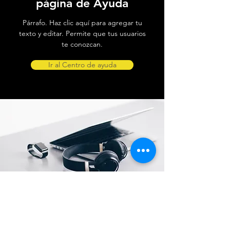
página de Ayuda
Párrafo. Haz clic aquí para agregar tu
texto y editar. Permite que tus usuarios
te conozcan.
Ir al Centro de ayuda