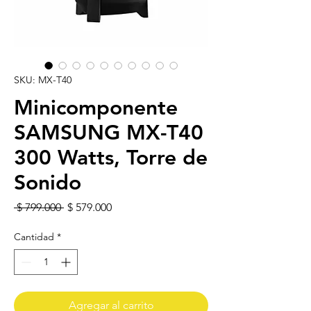
SKU: MX-T40
Minicomponente
SAMSUNG MX-T40
300 Watts, Torre de
Sonido
Precio
Precio de oferta
 $ 799.000 
$ 579.000
Cantidad
*
Agregar al carrito