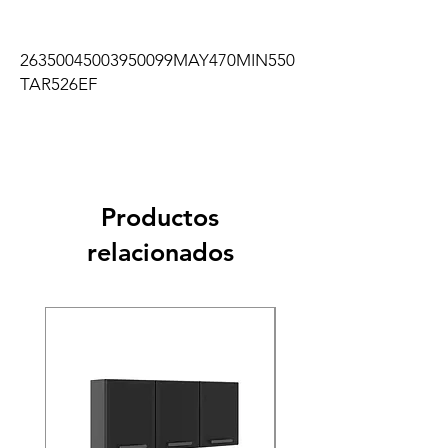
26350045003950099MAY470MIN550
TAR526EF
Productos
relacionados