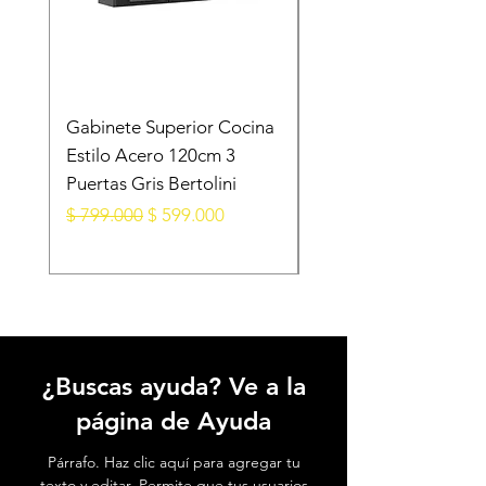
Gabinete Superior Cocina
Gabinete Superior E
Estilo Acero 120cm 3
Acero Blanco
Puertas Gris Bertolini
105X28X52.5 Cm 3
Puertas
Precio
Precio de oferta
$ 799.000
$ 599.000
Precio
$ 599.000
¿Buscas ayuda? Ve a la
página de Ayuda
Párrafo. Haz clic aquí para agregar tu
texto y editar. Permite que tus usuarios