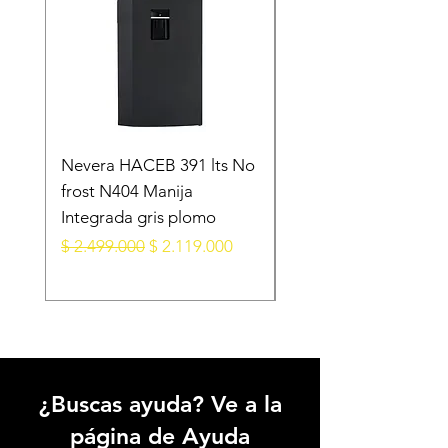
Nevera HACEB 391 lts No
Minibar KALLEY Fros
frost N404 Manija
Puerta 124 Litros K-
Integrada gris plomo
MB124N Gris Oscur
Precio
Precio de oferta
Precio
$ 2.499.000
$ 2.119.000
$ 1.099.000
¿Buscas ayuda? Ve a la
página de Ayuda