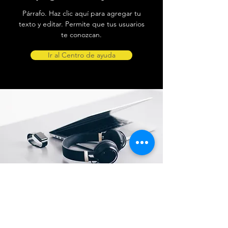
Párrafo. Haz clic aquí para agregar tu
texto y editar. Permite que tus usuarios
te conozcan.
Ir al Centro de ayuda