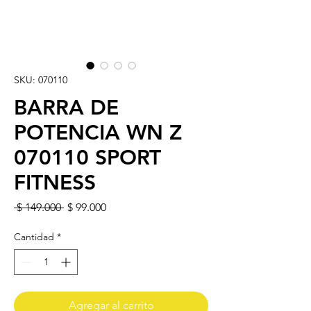
SKU: 070110
BARRA DE
POTENCIA WN Z
070110 SPORT
FITNESS
Precio
Precio de oferta
 $ 149.000 
$ 99.000
Cantidad
*
Agregar al carrito