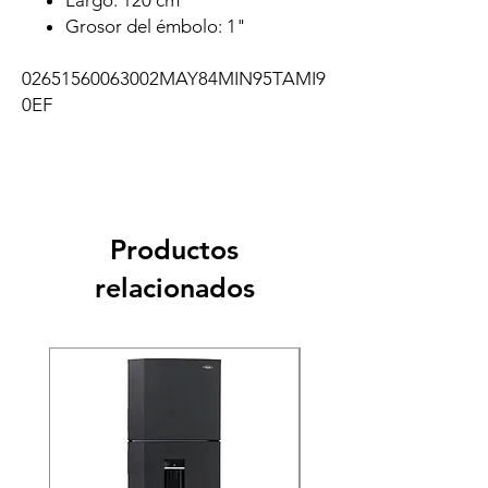
Largo: 120 cm
Grosor del émbolo: 1"
02651560063002MAY84MIN95TAMI9
0EF
Productos
relacionados