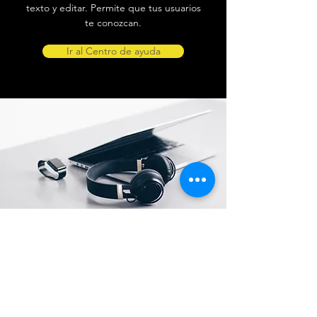
texto y editar. Permite que tus usuarios
te conozcan.
Ir al Centro de ayuda
Ubicación de tienda