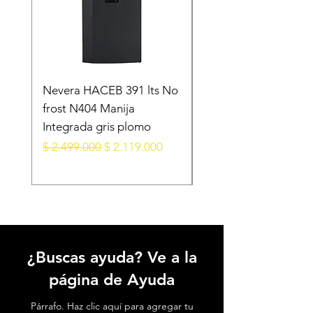
Nevera HACEB 391 lts No
Minibar KALLEY Fros
frost N404 Manija
Puerta 124 Litros K-
Integrada gris plomo
MB124N Gris Oscur
Precio
Precio de oferta
Precio
$ 2.499.000
$ 2.119.000
$ 1.099.000
¿Buscas ayuda? Ve a la
página de Ayuda
Párrafo. Haz clic aquí para agregar tu