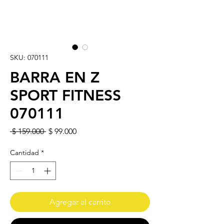
SKU: 070111
BARRA EN Z
SPORT FITNESS
070111
Precio
Precio de oferta
 $ 159.000 
$ 99.000
Cantidad
*
Agregar al carrito