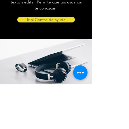
texto y editar. Permite que tus usuarios
te conozcan.
Ir al Centro de ayuda
Ubicación de tienda