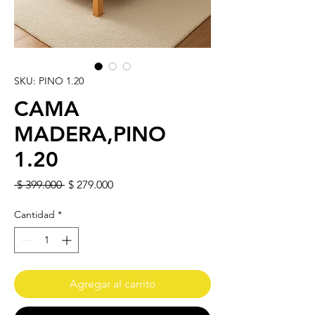
SKU: PINO 1.20
CAMA
MADERA,PINO
1.20
Precio
Precio de oferta
 $ 399.000 
$ 279.000
Cantidad
*
Agregar al carrito