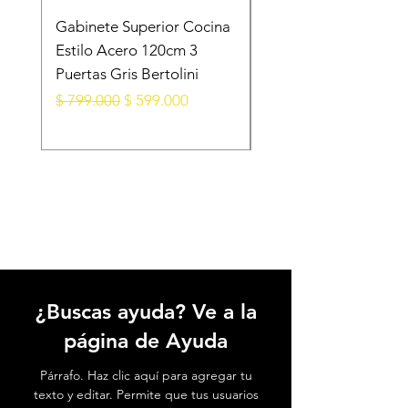
Gabinete Superior Cocina
Gabinete Superior E
Estilo Acero 120cm 3
Acero Blanco
Puertas Gris Bertolini
105X28X52.5 Cm 3
Puertas
Precio
Precio de oferta
$ 799.000
$ 599.000
Precio
$ 599.000
¿Buscas ayuda? Ve a la
página de Ayuda
Párrafo. Haz clic aquí para agregar tu
texto y editar. Permite que tus usuarios