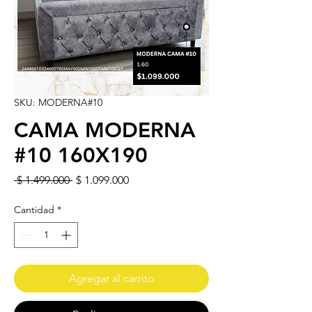
SKU: MODERNA#10
CAMA MODERNA
#10 160X190
Precio
Precio de oferta
 $ 1.499.000 
$ 1.099.000
Cantidad
*
Agregar al carrito