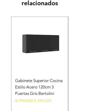
relacionados
Gabinete Superior Cocina
Gabinete Superior E
Estilo Acero 120cm 3
Acero Blanco
Puertas Gris Bertolini
105X28X52.5 Cm 3
Puertas
Precio
Precio de oferta
$ 799.000
$ 599.000
Precio
$ 599.000