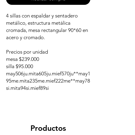
4 sillas con espaldar y sentadero
metálico, estructura metálica
cromada, mesa rectangular 90*60 en
acero y cromado.
Precios por unidad
mesa $239.000
silla $95.000
may506ju.mita605ju.mief570ju**may1
95me.mita235me.mief222me**may78
si.mita94si.mief89si
Productos