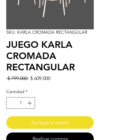
SKU: KARLA CROMADA RECTANGULAR
JUEGO KARLA
CROMADA
RECTANGULAR
Precio
Precio de oferta
 $ 799.000 
$ 609.000
Cantidad
*
Agregar al carrito
Realizar compra