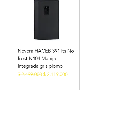
Nevera HACEB 391 lts No
Minibar KALLEY Fros
frost N404 Manija
Puerta 124 Litros K-
Integrada gris plomo
MB124N Gris Oscur
Precio
Precio de oferta
Precio
$ 2.499.000
$ 2.119.000
$ 1.099.000