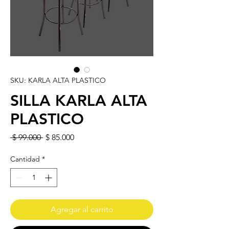
SKU: KARLA ALTA PLASTICO
SILLA KARLA ALTA
PLASTICO
Precio
Precio de oferta
 $ 99.000 
$ 85.000
Cantidad
*
Agregar al carrito