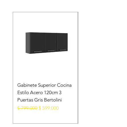
Gabinete Superior Cocina
Gabinete Superior E
Estilo Acero 120cm 3
Acero Blanco
Puertas Gris Bertolini
105X28X52.5 Cm 3
Puertas
Precio
Precio de oferta
$ 799.000
$ 599.000
Precio
$ 599.000