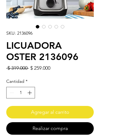
SKU: 2136096
LICUADORA
OSTER 2136096
Precio
Precio de oferta
 $ 319.000 
$ 259.000
Cantidad
*
Agregar al carrito
Realizar compra