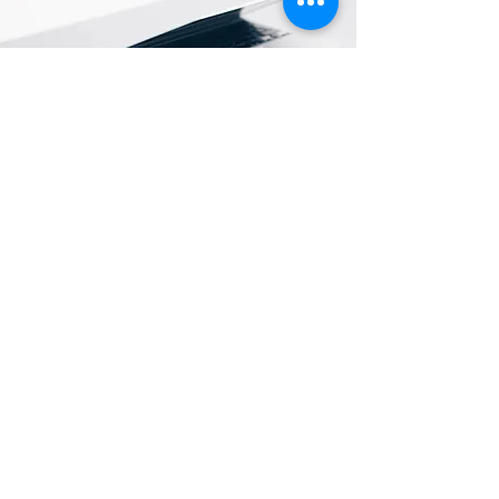
Ubicación de tienda
cra 6 # 6-11 barrio amistad, la hormiga
putumayo
+57 310 310 0604
+57 320 639 2260