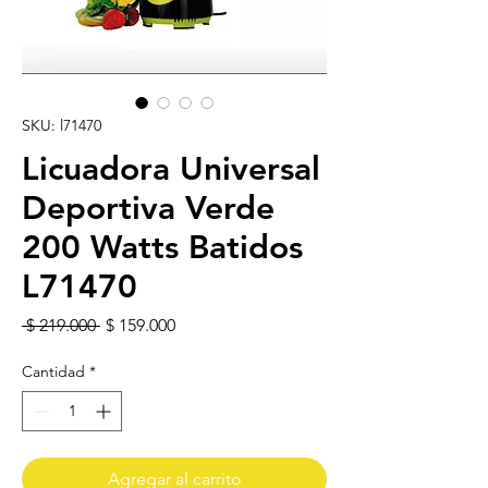
SKU: l71470
Licuadora Universal
Deportiva Verde
200 Watts Batidos
L71470
Precio
Precio de oferta
 $ 219.000 
$ 159.000
Cantidad
*
Agregar al carrito