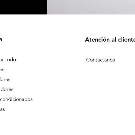
a
Atención al client
r todo
Contáctanos
es
doras
adores
Acondicionados
tas