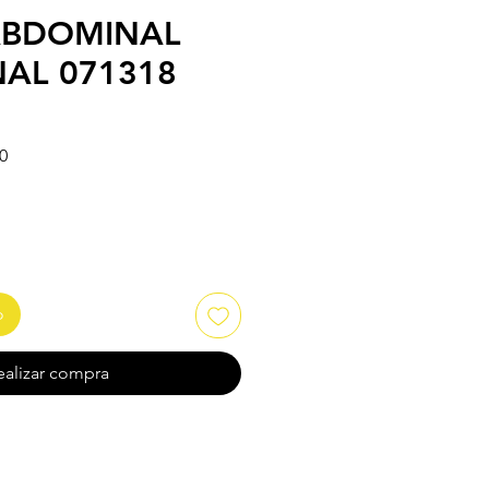
ABDOMINAL
AL 071318
Precio de oferta
0
o
ealizar compra