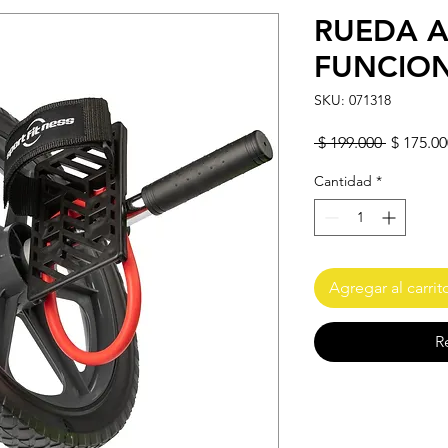
RUEDA 
FUNCION
SKU: 071318
Precio
 $ 199.000 
$ 175.00
Cantidad
*
Agregar al carrit
R