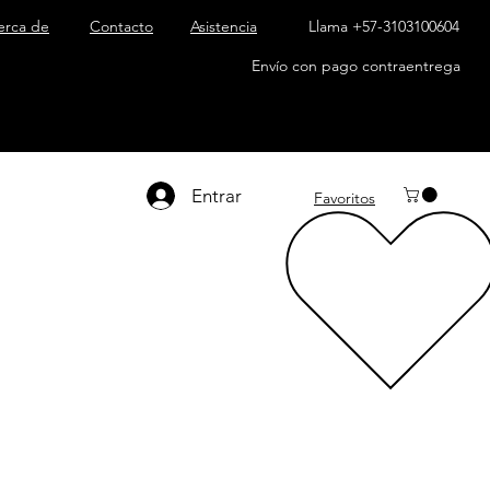
erca de
Contacto
Asistencia
Llama +57-3103100604
Envío con pago contraentrega
Entrar
Favoritos